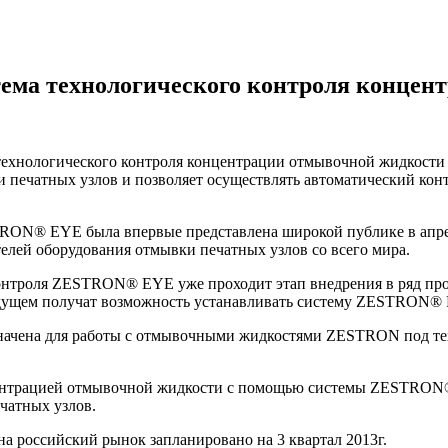
ема технологического контроля концен
хнологического контроля концентрации отмывочной жидкости 
и печатных узлов и позволяет осуществлять автоматический к
ON® EYE была впервые представлена широкой публике в апреле
елей оборудования отмывки печатных узлов со всего мира.
онтроля ZESTRON® EYE уже проходит этап внедрения в ряд пр
будущем получат возможность устанавливать систему ZESTRON®
ачена для работы с отмывочными жидкостями ZESTRON под тех
центрацией отмывочной жидкости с помощью системы ZESTRON®
чатных узлов.
 российский рынок запланировано на 3 квартал 2013г.