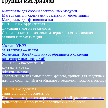
Группы материалов
Материалы для сборки электронных модулей
Материалы для склеивания, заливки и герметизации
Материалы для фотовольтаики
РЕДАЛИД
-
эффективная
фиксация в новой реальности
Специальные силиконовые материалы для склеивания,
заливки и герметизации
Удалить УР-231
за 30 секунд
— легко!
Установка «Борей» для микроабразивного удаления
влагозащитных покрытий
СОЛИУС
-
качественный
контакт в новых
обстоятельствах
Современные паяльные пасты, флюсы, припои для надежных
паяных соединений и стабильного технологического процесса
ЭЛТРИН
-
надежная
защита в новой перспективе
Полный спектр влагозащитных покрытий для ответственных
применений и любых технологических процессов