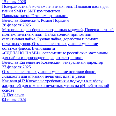
15 июля 2026
Поверхностный монтаж печатных плат, Паяльная паста для
пайки SMD и SMT компонентов
Паяльная паста. Готовим правильно!
Вячеслав Ковенский, Роман Порядин
28 февраля 2025
Материалы для сборки электронных модулей, Поверхностный
монтаж печатных плат, Пайка волной припоя или
селективная пайка, Ручная пайка, доработка и ремонт
печатных узлов, Отмывка печатных узлов и удаление
остатков флюса, Влагозащита
«СДЕЛАНО НАМИ»: современные российские материалы
для пайки и производства радиоэлектроники
Вячеслав Евгеньевич Ковенский, генеральный директор
27 февраля 2025
Отмывка печатных узлов и удаление остатков флюса,
Жидкости для отмывки печатных плат и узлов
Как ваш рН? Ключевые требования и подходы к выбору
жидкостей для отмывки печатных узлов на рН-нейтральной
основе
Д. Поцелуев
04 июля 2024