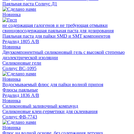
Паяльная паста Солиус Д1
Новинка
не содержащая галогенов и не требующая отмывки
свинцовосодержащая паяльная паста для дозирования
Паяльная паста для пайки SMD и SMT компонентов
Редалид 1805 A/B
Новинка
Двухкомпонентный силиконовый гель с высокой степенью
диэлектрической изоляции
Силиконовые гели
Солиус ВС-1095
Новинка
Водосмываемый флюс для пайки волной припоя
Флюсы паяльные
Редалид 1836 A/B
Новинка
Cиликоновый заливочный компаунд
Силиконовые клеи-герметики для склеивания
Солиус ФВ-7743
Новинка
Флюс на водной основе, без содержания летучих