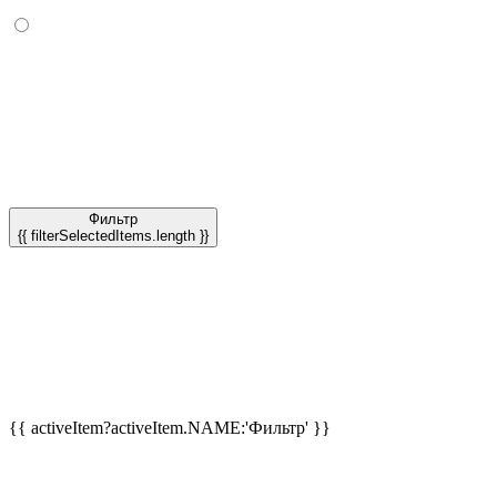
Фильтр
{{ filterSelectedItems.length }}
{{ activeItem?activeItem.NAME:'Фильтр' }}