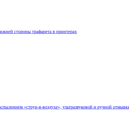
нижней стороны трафарета в принтерах
спылением «струи-в-воздухе», ультразвуковой и ручной отмывки