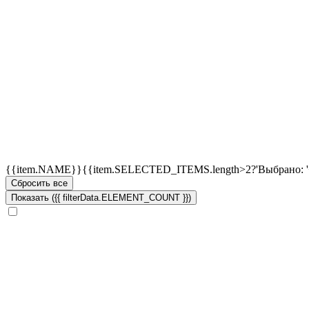
{{item.NAME}}
{{item.SELECTED_ITEMS.length>2?'Выбрано: '
Сбросить все
Показать ({{ filterData.ELEMENT_COUNT }})