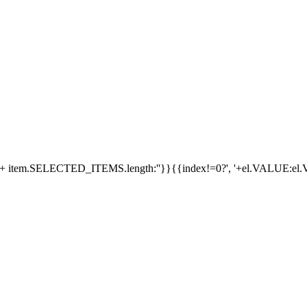
+ item.SELECTED_ITEMS.length:''}}
{{index!=0?', '+el.VALUE:e