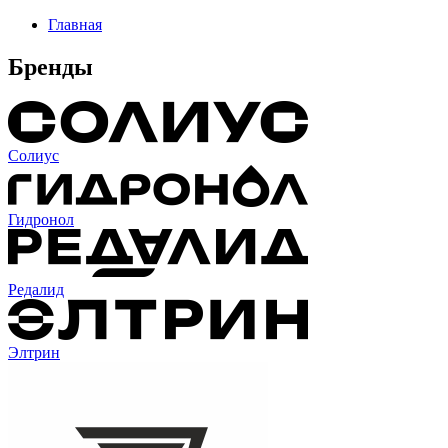
Главная
Бренды
Солиус
Гидронол
Редалид
Элтрин