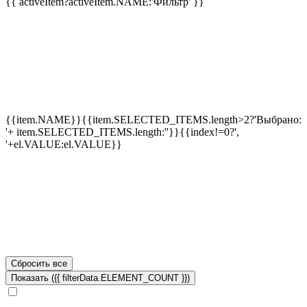
{{ activeItem?activeItem.NAME:'Фильтр' }}
{{item.NAME}}
{{item.SELECTED_ITEMS.length>2?'Выбрано:
'+ item.SELECTED_ITEMS.length:''}}
{{index!=0?',
'+el.VALUE:el.VALUE}}
Сбросить все
Показать ({{ filterData.ELEMENT_COUNT }})