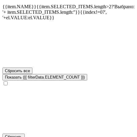
{{item.NAME}}
{{item.SELECTED_ITEMS.length>2?'Выбрано:
'+ item.SELECTED_ITEMS.length:''}}
{{index!=0?',
'+el.VALUE:el.VALUE}}
Сбросить все
Показать ({{ filterData.ELEMENT_COUNT }})
Сбросить