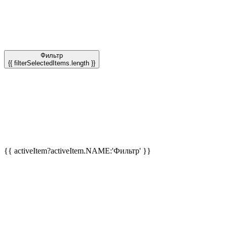
Фильтр
{{ filterSelectedItems.length }}
{{ activeItem?activeItem.NAME:'Фильтр' }}