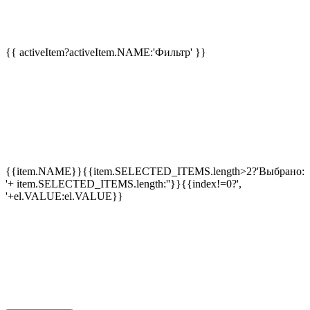
{{ activeItem?activeItem.NAME:'Фильтр' }}
{{item.NAME}}
{{item.SELECTED_ITEMS.length>2?'Выбрано:
'+ item.SELECTED_ITEMS.length:''}}
{{index!=0?',
'+el.VALUE:el.VALUE}}