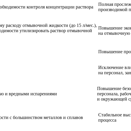
Полная прослеж
еобходимости контроля концентрации раствора
производимой 
у расходу отмывочной жидкости (до 15 л/мес.),
Повышение экон
одимости утилизировать раствор отмывочной
на отмывочную 
Повышение прои
Исключение вли
на персонал, за
Повышение безо
тью и вредными испарениями
персонала, рабоч
и окружающей с
Стабильное выс
сти с большинством металлов и сплавов
процесса