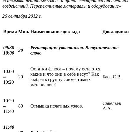
«Отмывка печатных узлов. Защита электроники от внешних
воздействий. Перспективные материалы и оборудование»
26 сентября 2012 г.
Время
Мин.
Наименование доклада
Докладчики
09:30 -
Регистрация участников. Вступительное
30
10:00
слово
Остатки флюса – почему остаются,
10:00
какие и что они в себе несут? Как
–
20
Баев С.В.
выбрать группу совместимых
10:20
материалов?
10:20
Савельев
–
80
Отмывка печатных узлов.
А.А.
11:40
1
1
:40