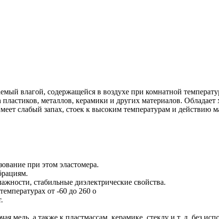
емый влагой, содержащейся в воздухе при комнатной температу
 пластиков, металлов, керамики и других материалов. Обладает
еет слабый запах, стоек к высоким температурам и действию ма
ование при этом эластомера.
брациям.
ажности, стабильные диэлектрические свойства.
емпературах от -60 до 260 o
.
я медь, а также к пластмассам, керамике, стеклу и т. д. без исп