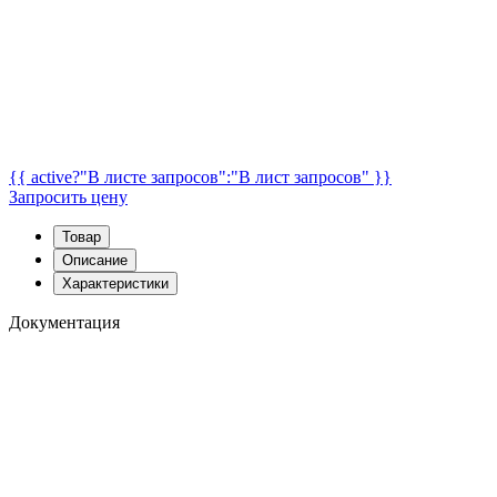
{{ active?"В листе запросов":"В лист запросов" }}
Запросить цену
Товар
Описание
Характеристики
Документация