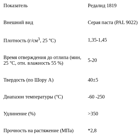
Показатель
Редалид 1819
Внешний вид
Серая паста (РАL 9022)
3
1,35-1,45
Плотность (г/см
, 25 °С)
Время отверждения до отлипа (мин,
5-20
25 °С, отн. влажность 55 %)
Твердость (по Шору А)
40±5
Диапазон температуры (°С)
-60 -250
Удлинение (%)
>350
Прочность на растяжение (МПа)
*2,8