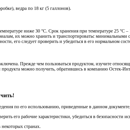
робке), ведра по 18 кг (5 галлонов).
емпературе ниже 30 °C. Срок хранения при температуре 25 °C – 
риалам, их можно хранить и транспортироватьс минимальными о
ости, его следует проверить и убедиться в его нормальном сост
лючена. Прежде чем пользоваться продуктом, изучите относящие
и продукта можно получить, обратившись в компанию Остек-Инт
учить!
ведения по его использованию, приведенные в данном документ
верить его рабочие характеристики, убедиться в безопасности исп
 некоторых странах.