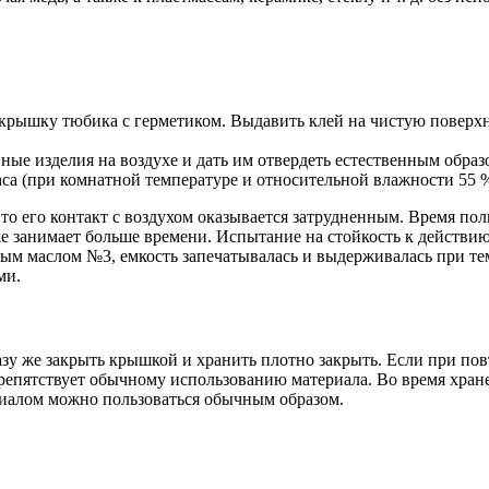
) крышку тюбика с герметиком. Выдавить клей на чистую поверхн
ые изделия на воздухе и дать им отвердеть естественным образ
аса (при комнатной температуре и относительной влажности 55 %)
о его контакт с воздухом оказывается затрудненным. Время пол
е занимает больше времени. Испытание на стойкость к действию
ым маслом №3, емкость запечатывалась и выдерживалась при тем
ми.
зу же закрыть крышкой и хранить плотно закрыть. Если при пов
е препятствует обычному использованию материала. Во время хр
риалом можно пользоваться обычным образом.