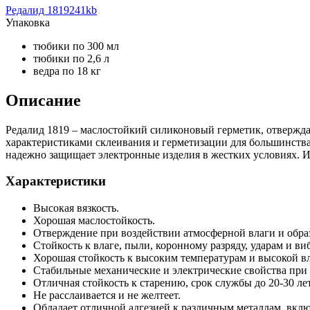
Редалид 1819
241kb
Упаковка
тюбики по 300 мл
тюбики по 2,6 л
ведра по 18 кг
Описание
Редалид 1819 – маслостойкий силиконовый герметик, отвержда
характеристиками склеивания и герметизации для большинства
надежно защищает электронные изделия в жестких условиях. Им
Характеристики
Высокая вязкость.
Хорошая маслостойкость.
Отверждение при воздействии атмосферной влаги и образ
Стойкость к влаге, пыли, коронному разряду, ударам и ви
Хорошая стойкость к высоким температурам и высокой вл
Стабильные механические и электрические свойства при т
Отличная стойкость к старению, срок службы до 20-30 лет
Не расслаивается и не желтеет.
Обладает отличной адгезией к различным металлам, включа