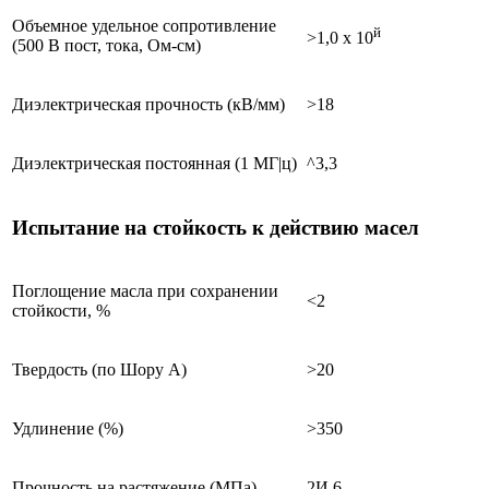
Объемное удельное сопротивление
й
>1,0 х 10
(500 В пост, тока, Ом-см)
Диэлектрическая прочность (кВ/мм)
>18
Диэлектрическая постоянная (1 МГ|ц)
^3,3
Испытание на стойкость к действию масел
Поглощение масла при сохранении
<2
стойкости, %
Твердость (по Шору А)
>20
Удлинение (%)
>350
Прочность на растяжение (МПа)
2И,6