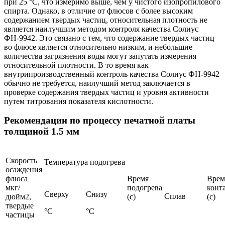
при 25 °C, что измеримо выше, чем у чистого изопропилового
спирта. Однако, в отличие от флюсов с более высоким
содержанием твердых частиц, относительная плотность не
является наилучшим методом контроля качества Солиус
ФН-9942. Это связано с тем, что содержание твердых частиц
во флюсе является относительно низким, и небольшие
количества загрязнения воды могут запутать измерения
относительной плотности. В то время как
внутрипроизводственный контроль качества Солиус ФН-9942
обычно не требуется, наилучший метод заключается в
проверке содержания твердых частиц и уровня активности
путем титрования показателя кислотности.
Рекомендации по процессу печатной платы
толщиной 1.5 мм
Скорость
Температура подогрева
осаждения
флюса
Время
Врем
мкг/
подогрева
конт
Сверху
Снизу
Сплав
дюйм2,
(с)
(с)
твердые
°C
°C
частицы