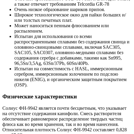
а также отвечает требованиям Telcordia GR-78
Очень низкое образование шариков припоя.
Широкое технологическое окно для пайки больших и/
или толстых печатных плат.
Может наноситься пенным флюсованием или
распылением.
Испытан для использования со всеми
распространенными сплавами без содержания свинца и
оловянно-свинцовыми сплавами, включая SAC305,
SAC105, SAC0307, оловянно-медными сплавами без
содержания серебра с добавками, такими как Sn995,
96,5Sn/3,5Ag, 63Sn/37Pb, 60Sn/40Pb.
Испытан на совместимость с HASL, иммерсионным
серебром, иммерсионным золочением по подслою
никеля (ENIG), и органическим защитным покрытием
(OSP).
Физические характеристики
Солиус ФН-9942 является почти бесцветным, что указывает
на отсутствие содержания канифоли. Смесь растворителя
обеспечивает равномерное распределение твердых частиц
флюса как во время хранения, так и во время нанесения.
Относительная плотность Солиус ФН-9942 составляет 0,828