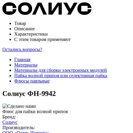
Товар
Описание
Характеристики
С этим товаром применяют
Остались вопросы?
Главная
Материалы
Материалы для сборки электронных модулей
Пайка волной припоя или селективная пайка
Флюсы паяльные
Солиус ФН-9942
Флюс для пайки волной припоя
Бренд:
Солиус
Производитель:
ООО «Остек-Интегра»