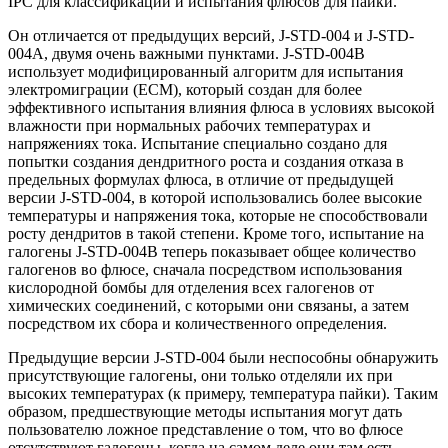
IPC для классификации и испытания флюсов для пайки.
Он отличается от предыдущих версий, J-STD-004 и J-STD-
004A, двумя очень важными пунктами. J-STD-004B
использует модифицированный алгоритм для испытания
электромиграции (ECM), который создан для более
эффективного испытания влияния флюса в условиях высокой
влажности при нормальных рабочих температурах и
напряжениях тока. Испытание специально создано для
попытки создания дендритного роста и создания отказа в
предельных формулах флюса, в отличие от предыдущей
версии J-STD-004, в которой использовались более высокие
температуры и напряжения тока, которые не способствовали
росту дендритов в такой степени. Кроме того, испытание на
галогены J-STD-004B теперь показывает общее количество
галогенов во флюсе, сначала посредством использования
кислородной бомбы для отделения всех галогенов от
химических соединений, с которыми они связаны, а затем
посредством их сбора и количественного определения.
Предыдущие версии J-STD-004 были неспособны обнаружить
присутствующие галогены, они только отделяли их при
высоких температурах (к примеру, температура пайки). Таким
образом, предшествующие методы испытания могут дать
пользователю ложное представление о том, что во флюсе
отсутствуют галогены, когда на самом деле они там есть.