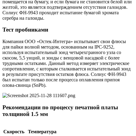
помещается на бумагу, и если бумага не становится белой или
желтой, это является подтверждением отсутствия галоидов.
Солиус ФН-9943 проходит испытание бумагой хромата
серебра на галоиды.
Тест пробниками
Компания ООО «Остек-Интегра» испытывает свои флюсы
для пайки волной методом, основанным на IPC-9252,
используя испытательный зонд четырехгранного узла со
скосом, 5,5 унций, и зонды с венцовой насадкой с более
трудными остатками. Данный метод измеряет электрическое
сопротивление, с которым сталкивается испытательный зонд
в результате присутствия остатков флюса. Солиус ФН-9943
был испытан только после процесса оплавления припоя
олова-свинца (SnPb).
Рекомендации по процессу печатной платы
толщиной 1.5 мм
Скорость
Температура