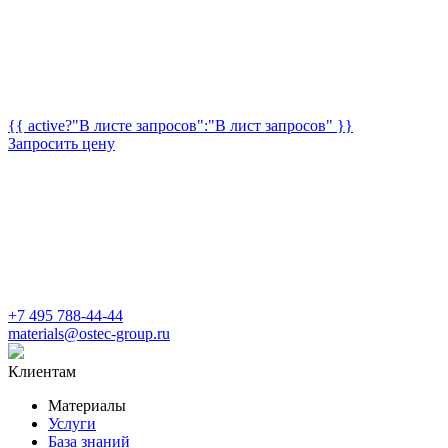
{{ active?"В листе запросов":"В лист запросов" }}
Запросить цену
+7 495 788-44-44
materials@ostec-group.ru
Клиентам
Материалы
Услуги
База знаний