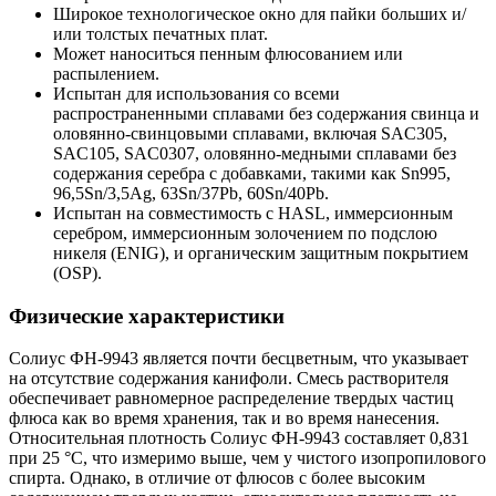
Широкое технологическое окно для пайки больших и/
или толстых печатных плат.
Может наноситься пенным флюсованием или
распылением.
Испытан для использования со всеми
распространенными сплавами без содержания свинца и
оловянно-свинцовыми сплавами, включая SAC305,
SAC105, SAC0307, оловянно-медными сплавами без
содержания серебра с добавками, такими как Sn995,
96,5Sn/3,5Ag, 63Sn/37Pb, 60Sn/40Pb.
Испытан на совместимость с HASL, иммерсионным
серебром, иммерсионным золочением по подслою
никеля (ENIG), и органическим защитным покрытием
(OSP).
Физические характеристики
Солиус ФН-9943 является почти бесцветным, что указывает
на отсутствие содержания канифоли. Смесь растворителя
обеспечивает равномерное распределение твердых частиц
флюса как во время хранения, так и во время нанесения.
Относительная плотность Солиус ФН-9943 составляет 0,831
при 25 °C, что измеримо выше, чем у чистого изопропилового
спирта. Однако, в отличие от флюсов с более высоким