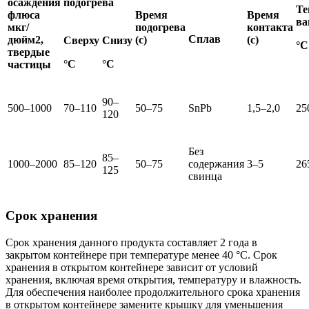
осаждения
подогрева
Те
флюса
Время
Время
в
мкг/
подогрева
контакта
Сплав
дюйм
2
,
(с)
(с)
Сверху
Снизу
°C
твердые
°C
°C
частицы
90–
500–1000
70–110
50–75
SnPb
1,5–2,0
25
120
Без
85–
1000–2000
85–120
50–75
содержания
3–5
26
125
свинца
Срок хранения
Срок хранения данного продукта составляет 2 года в
закрытом контейнере при температуре менее 40 °C. Срок
хранения в открытом контейнере зависит от условий
хранения, включая время открытия, температуру и влажность.
Для обеспечения наиболее продолжительного срока хранения
в открытом контейнере замените крышку для уменьшения