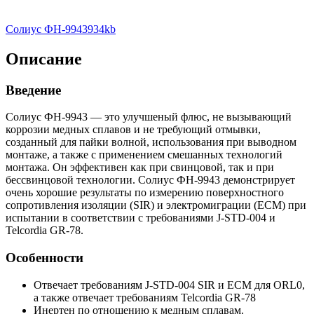
Солиус ФН-9943
934kb
Описание
Введение
Солиус ФН-9943 — это улучшеный флюс, не вызывающий
коррозии медных сплавов и не требующий отмывки,
созданный для пайки волной, использования при выводном
монтаже, а также с применением смешанных технологий
монтажа. Он эффективен как при свинцовой, так и при
бессвинцовой технологии. Солиус ФН-9943 демонстрирует
очень хорошие результаты по измерению поверхностного
сопротивления изоляции (SIR) и электромиграции (ECM) при
испытании в соответствии с требованиями J-STD-004 и
Telcordia GR-78.
Особенности
Отвечает требованиям J-STD-004 SIR и ECM для ORL0,
а также отвечает требованиям Telcordia GR-78
Инертен по отношению к медным сплавам.