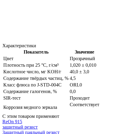
Характеристики
Показатель
Значение
Цвет
Прозрачный
Плотность при 25 °C, г/см³
1,020 ± 0,010
Кислотное число, мг KOH/г
40,0 ± 3,0
Содержание твёрдых частиц, %
4,5
Класс флюса по J-STD-004C
ORL0
Содержание галогенов, %
0,0
SIR-тест
Проходит
Соответствует
Коррозия медного зеркала
С этим товаром применяют
ReOn 915
защитный резист
Защитный паяльный резист