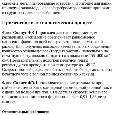
сквозные металлизированные отверстия. Пригоден для пайки
припоями олово/медь, олово/серебро/медь, а также припоями
из группы сплавов олово/свинец.
Применение и технологический процесс
Флюс
Солиус ФВ-1
пригоден для нанесения методом
распыления. Распыление обеспечивает равномерное
нанесение флюса по всей поверхности платы и меньший
расход. Для получения высокого качества паяных соединений
количество основы флюса (твёрдых частиц), наносимого на
печатную плату, должно находиться в диапазоне 155–400 мг/
см². Предварительный подогрев печатной платы
рекомендуется проводить при температуре до 149 °C.
Скорость конвейера должна быть такой, чтобы время контакта
печатного узла с волной припоя составило 5 секунд.
Флюс
Солиус ФВ-1
показывает хорошие результаты при
пайке в системах как с одинарной (ламинарной) волной, так и
с двойной волной припоя. Стандартная скорость конвейера
при использовании этого флюса составляет 0,91–1,83 метра в
минуту.
Отличительные особенности