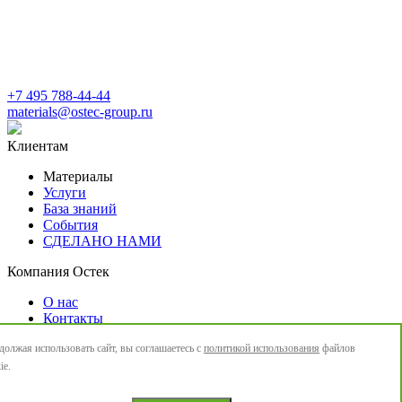
+7 495 788-44-44
materials@ostec-group.ru
Клиентам
Материалы
Услуги
База знаний
События
СДЕЛАНО НАМИ
Компания Остек
О нас
Контакты
Новости
олжая использовать сайт, вы соглашаетесь с
политикой использования
файлов
Политика конфиденциальности
ie.