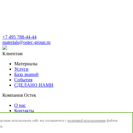
+7 495 788-44-44
materials@ostec-group.ru
Клиентам
Материалы
Услуги
База знаний
События
СДЕЛАНО НАМИ
Компания Остек
О нас
Контакты
Новости
олжая использовать сайт, вы соглашаетесь с
политикой использования
файлов
Политика конфиденциальности
ie.