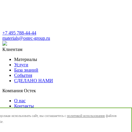
+7 495 788-44-44
materials@ostec-group.ru
Клиентам
Материалы
Услуги
База знаний
События
СДЕЛАНО НАМИ
Компания Остек
О нас
Контакты
Новости
олжая использовать сайт, вы соглашаетесь с
политикой использования
файлов
Политика конфиденциальности
ie.