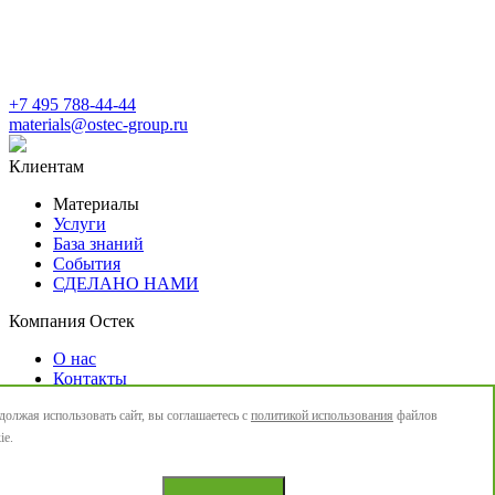
+7 495 788-44-44
materials@ostec-group.ru
Клиентам
Материалы
Услуги
База знаний
События
СДЕЛАНО НАМИ
Компания Остек
О нас
Контакты
Новости
олжая использовать сайт, вы соглашаетесь с
политикой использования
файлов
Политика конфиденциальности
ie.