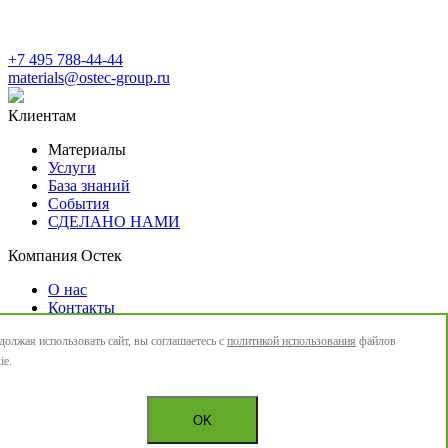
+7 495 788-44-44
materials@ostec-group.ru
Клиентам
Материалы
Услуги
База знаний
События
СДЕЛАНО НАМИ
Компания Остек
О нас
Контакты
Новости
олжая использовать сайт, вы соглашаетесь с
политикой использования
файлов
Политика конфиденциальности
ie.
OK
© ООО «Остек-Интегра» 2026
Сделано в Braind