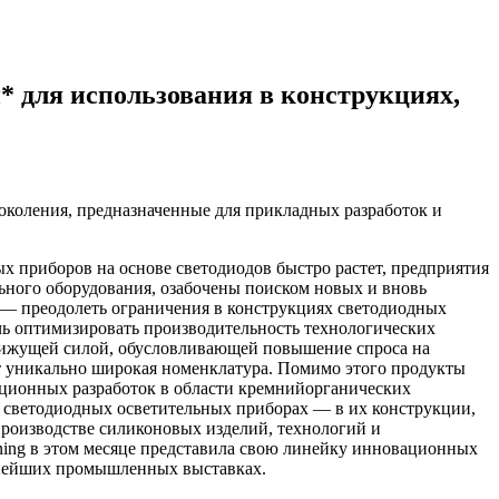
* для использования в конструкциях,
коления, предназначенные для прикладных разработок и
х приборов на основе светодиодов быстро растет, предприятия
ьного оборудования, озабочены поиском новых и вновь
 — преодолеть ограничения в конструкциях светодиодных
чь оптимизировать производительность технологических
движущей силой, обусловливающей повышение спроса на
т уникально широкая номенклатура. Помимо этого продукты
ационных разработок в области кремнийорганических
в светодиодных осветительных приборах — в их конструкции,
производстве силиконовых изделий, технологий и
ing в этом месяце представила свою линейку инновационных
пнейших промышленных выставках.