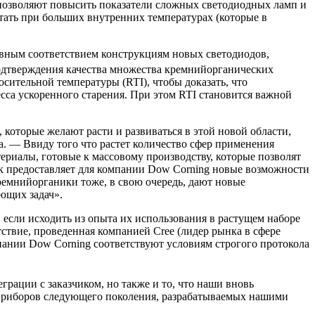
позволяют повысить показатели сложных светодиодных ламп и
тать при больших внутренних температурах (которые в
овным соответствием конструкциям новых светодиодов,
подтверждения качества множества кремнийорганических
сительной температуры (RTI), чтобы доказать, что
сса ускоренного старения. При этом RTI становится важной
которые желают расти и развиваться в этой новой области,
а. — Ввиду того что растет количество сфер применения
риалы, готовые к массовому производству, которые позволят
к предоставляет для компании Dow Corning новые возможности
ремнийорганики тоже, в свою очередь, дают новые
ющих задач».
сли исходить из опыта их использования в растущем наборе
ствие, проведенная компанией Cree (лидер рынка в сфере
пании Dow Corning соответствуют условиям строгого протокола
рации с заказчиком, но также и то, что наши вновь
приборов следующего поколения, разрабатываемых нашими