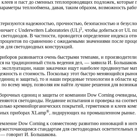
клеев и паст до сменных теплопроводящих подложек, которые 
араметры теплообмена, давая, таким образом, возможность рабо
актеризуются надежностью, прочностью, безопасностью и безусл
1
чает с Underwriters Laboratories (UL)
, чтобы добиться от UL 
ветодиодов. В частности, проводится определение индекса отно
0 процентов по сравнению с ожидаемыми значениями после проце
ов для светодиодных конструкций.
боров развивается очень быстрыми темпами, и производители, 
ся на традиционный стиль ведения дел, — заявила И. Большаков
 эксплуатации, наши заказчики ищут наиболее продвинутые мате
дежность и стоимость. Поскольку этот быстро меняющийся рыно
единиц и защиты), то и наши передовые технологии в области к
 по всему миру, позволяя им найти лучшие решения для возника
орочных единиц и защиты от компании Dow Corning очевидны, е
няются светодиоды. Недавние испытания и проверка на соответ
колько кремнийорганических покрытий, герметиков и клеев ком
®
льных приборах XLamp
, лидирующих на промышленном рынке.
емление Dow Corning к совместному развитию инноваций в интег
 ужесточающимся стандартам для светодиодных осветительных 
 — говорит И. Большакова.