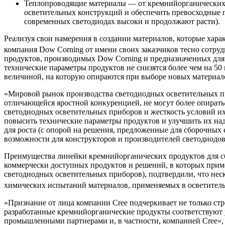
Теплопроводящие материалы — от кремнийорганических 
осветительных конструкций и обеспечить превосходные п
современных светодиодах высоки и продолжают расти).
Реализуя свои намерения в создании материалов, которые хар
компания Dow Corning от имени своих заказчиков тесно сотрудни
продуктов, производимых Dow Corning и предназначенных для с
технические параметры продуктов не снизятся более чем на 5
величиной, на которую опираются при выборе новых материал
«Мировой рынок производства светодиодных осветительных при
отличающейся яростной конкуренцией, не могут более опирать
светодиодных осветительных приборов и жесткость условий их
повысить технические параметры продуктов и улучшить их на
для роста (с опорой на решения, предложенные для сборочных 
возможности для конструкторов и производителей светодиодов
Преимущества линейки кремнийорганических продуктов для сб
коммерчески доступных продуктов и решений, в которых приме
светодиодных осветительных приборов), подтвердили, что нес
химических испытаний материалов, применяемых в осветите
«Признание от лица компании Cree подчеркивает не только стр
разработанные кремнийорганические продукты соответствуют
промышленными партнерами и, в частности, компанией Cree»,