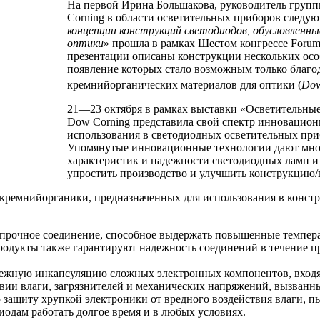
На первой Ирина Большакова, руководитель групп
Corning в области осветительных приборов следу
концепции конструкций светодиодов, обусловленн
оптики
» прошла в рамках Шестом конгрессе Foru
презентации описаны конструкции нескольких осо
появление которых стало возможным только благ
кремнийорганических материалов для оптики (
Dow
21—23 октября в рамках выставки «Осветительные
Dow Corning представила свой спектр инновацио
использования в светодиодных осветительных при
Упомянутые инновационные технологии дают мно
характеристик и надежности светодиодных ламп и
упростить производство и улучшить конструкцию
кремнийорганики, предназначенных для использования в констр
о прочное соединение, способное выдержать повышенные темпера
дукты также гарантируют надежность соединений в течение пр
ежную инкапсуляцию сложных электронных компонентов, входя
твии влаги, загрязнителей и механических напряжений, вызван
ащиту хрупкой электроники от вредного воздействия влаги, пы
иодам работать долгое время и в любых условиях.