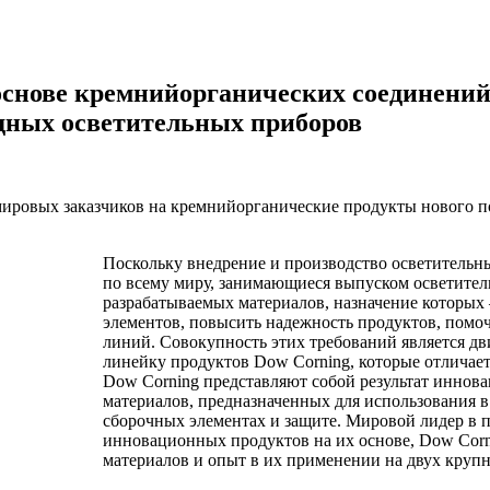
основе кремнийорганических соединений
одных осветительных приборов
ровых заказчиков на кремнийорганические продукты нового по
Поскольку внедрение и производство осветительны
по всему миру, занимающиеся выпуском осветител
разрабатываемых материалов, назначение которых
элементов, повысить надежность продуктов, помо
линий. Совокупность этих требований является 
линейку продуктов Dow Corning, которые отличае
Dow Corning представляют собой результат иннов
материалов, предназначенных для использования 
сборочных элементах и защите. Мировой лидер в 
инновационных продуктов на их основе, Dow Corn
материалов и опыт в их применении на двух кру