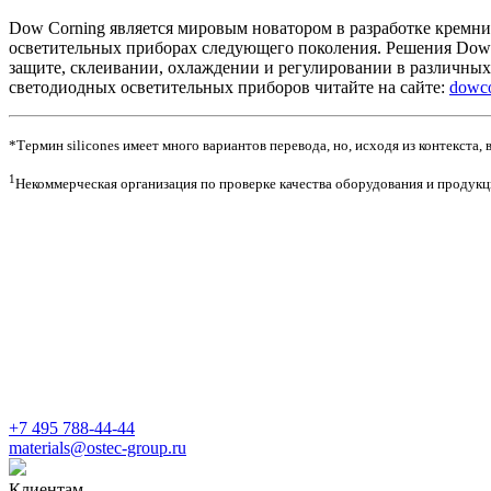
Dow Corning является мировым новатором в разработке кремн
осветительных приборах следующего поколения. Решения Dow C
защите, склеивании, охлаждении и регулировании в различны
светодиодных осветительных приборов читайте на сайте:
dowco
*Термин silicones имеет много вариантов перевода, но, исходя из контекста,
1
Некоммерческая организация по проверке качества оборудования и продукци
+7 495 788-44-44
materials@ostec-group.ru
Клиентам