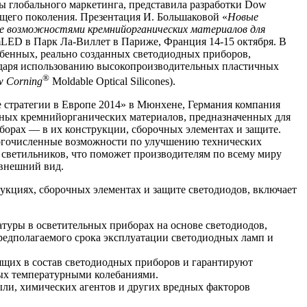
ы глобального маркетинга, представила разработки Dow
ющего поколения. Презентация И. Большаковой «
Новые
ые возможностями кремнийорганических материалов для
mLED в Парк Ла-Виллет в Париже, Франция 14-15 октября. В
бенных, реально созданных светодиодных приборов,
одаря использованию высокопроизводительных пластичных
®
 Corning
Moldable Optical Silicones).
 стратегии в Европе 2014» в Мюнхене, Германия компания
нных кремнийорганических материалов, предназначенных для
борах — в их конструкции, сборочных элементах и защите.
гочисленные возможности по улучшению технических
 светильников, что поможет производителям по всему миру
/внешний вид.
укциях, сборочных элементах и защите светодиодов, включает
туры в осветительных приборах на основе светодиодов,
едполагаемого срока эксплуатации светодиодных ламп и
щих в состав светодиодных приборов и гарантируют
ных температурными колебаниями.
ли, химических агентов и других вредных факторов