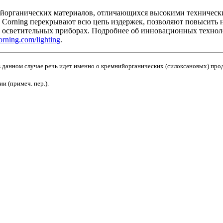
ийорганических материалов, отличающихся высокими техническ
orning перекрывают всю цепь издержек, позволяют повысить на
х осветительных приборах. Подробнее об инновационных технол
rning.com/lighting
.
 в данном случае речь идет именно о кремнийорганических (силоксановых) прод
и (примеч. пер.).