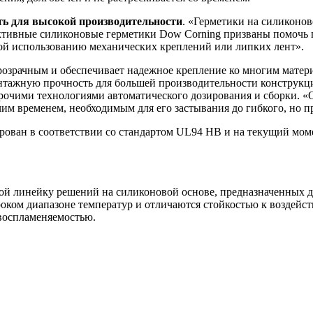
ь для высокой производительности
. «Герметики на силиконо
тивные силиконовые герметики Dow Corning призваны помочь 
вой использованию механических креплений или липких лент».
озрачным и обеспечивает надежное крепление ко многим материа
тажную прочность для большей производительности конструкции
очими технологиями автоматического дозирования и сборки. «О
м временем, необходимым для его застывания до гибкого, но пр
ван в соответствии со стандартом UL94 HB и на текущий моме
й линейку решений на силиконовой основе, предназначенных дл
оком диапазоне температур и отличаются стойкостью к воздейс
 воспламеняемостью.