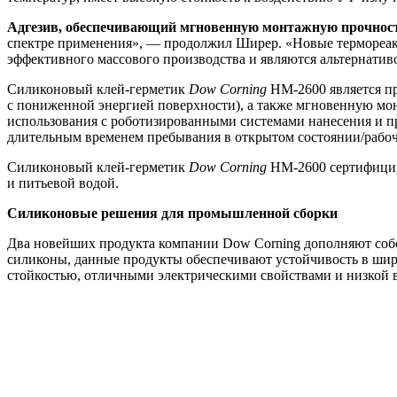
Адгезив, обеспечивающий мгновенную монтажную прочност
спектре применения», — продолжил Ширер. «Новые термореак
эффективного массового производства и являются альтернати
Силиконовый клей-герметик
Dow Corning
HM-2600 является пр
с пониженной энергией поверхности), а также мгновенную мон
использования с роботизированными системами нанесения и пр
длительным временем пребывания в открытом состоянии/рабочи
Силиконовый клей-герметик
Dow Corning
HM-2600 сертифициро
и питьевой водой.
Силиконовые решения для промышленной сборки
Два новейших продукта компании Dow Corning дополняют собо
силиконы, данные продукты обеспечивают устойчивость в шир
стойкостью, отличными электрическими свойствами и низкой