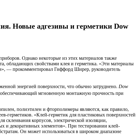
ия. Новые адгезивы и герметики Dow
риборов. Однако некоторые из этих материалов также
та, обладающих свойствами клея и герметика. «Эти материалы
ции», — прокомментировал Гиффорд Ширер, руководитель
иженной энергией поверхности, что обычно затруднено.
Dow
и обеспечивающий мгновенную монтажную прочность при
пилен, полиэтилен и фторполимеры являются, как правило,
еев-герметиков. «Клей-герметик для пластиковых поверхностей
ля склеивания корпусов, электрической изоляции,
ых и декоративных элементов». При тестировании клей-
бстратам. Он может использоваться в широком диапазоне