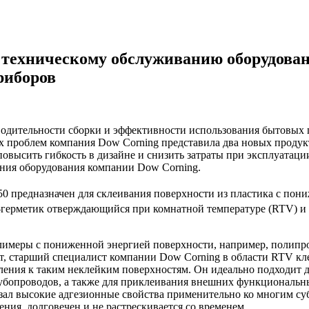
ехническому обслуживанию оборудован
риборов
одительности сборки и эффективности использования бытовых п
их проблем компания Dow Corning представила два новых продук
повысить гибкость в дизайне и снизить затраты при эксплуата
ния оборудования компании Dow Corning.
0 предназначен для склеивания поверхности из пластика с пон
герметик отверждающийся при комнатной температуре (RTV) 
лимеры с пониженной энергией поверхности, например, полипро
йт, старший специалист компании Dow Corning в области RTV кл
ления к таким неклейким поверхностям. Он идеально подходит д
рубопроводов, а также для приклеивания внешних функциональн
зал высокие адгезионные свойства применительно ко многим су
ния, долговечен и не растрескивается со временем.