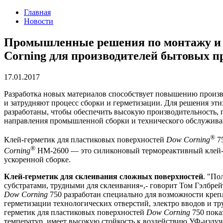
Главная
Новости
Промышленные решения по монтажу и т
Corning для производителей бытовых п
17.01.2017
Разработка новых материалов способствует повышению произв
и затрудняют процесс сборки и герметизации. Для решения эт
разработаны, чтобы обеспечить высокую производительность, 
направления промышленной сборки и технического обслужива
®
Клей-герметик для пластиковых поверхностей
Dow Corning
75
®
Corning
HM-2600 — это силиконовый термореактивный клей-
ускоренной сборке.
Клей-герметик для склеивания сложных поверхностей
. "По
субстратами, трудными для склеивания«,- говорит Том Гэлбре
Dow Corning
750 разработан специально для возможности креп
герметизации технологических отверстий, электро вводов и т
герметик для пластиковых поверхностей
Dow Corning
750 пока
температур, имеет высокую стойкость к воздействию УФ-излуче