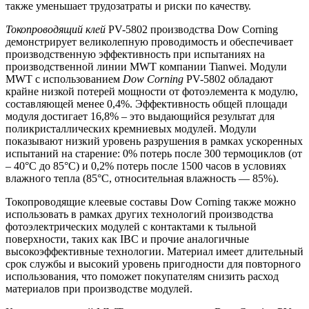
также уменьшает трудозатраты и риски по качеству.
Токопроводящий клей
PV-5802 производства Dow Corning
демонстрирует великолепную проводимость и обеспечивает
производственную эффективность при испытаниях на
производственной линии MWT компании Tianwei. Модули
MWT с использованием
Dow Corning
PV-5802 обладают
крайне низкой потерей мощности от фотоэлемента к модулю,
составляющей менее 0,4%. Эффективность общей площади
модуля достигает 16,8% – это выдающийся результат для
поликристаллических кремниевых модулей. Модули
показывают низкий уровень разрушения в рамках ускоренных
испытаний на старение: 0% потерь после 300 термоциклов (от
– 40°C до 85°C) и 0,2% потерь после 1500 часов в условиях
влажного тепла (85°C, относительная влажность — 85%).
Токопроводящие клеевые составы Dow Corning также можно
использовать в рамках других технологий производства
фотоэлектрических модулей с контактами к тыльной
поверхности, таких как IBC и прочие аналогичные
высокоэффективные технологии. Материал имеет длительный
срок службы и высокий уровень пригодности для повторного
использования, что поможет покупателям снизить расход
материалов при производстве модулей.