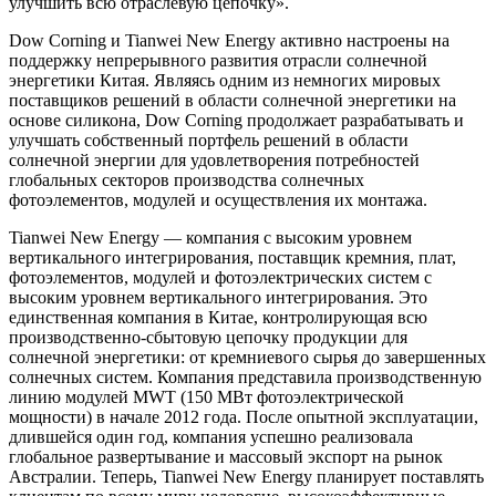
улучшить всю отраслевую цепочку».
Dow Corning и Tianwei New Energy активно настроены на
поддержку непрерывного развития отрасли солнечной
энергетики Китая. Являясь одним из немногих мировых
поставщиков решений в области солнечной энергетики на
основе силикона, Dow Corning продолжает разрабатывать и
улучшать собственный портфель решений в области
солнечной энергии для удовлетворения потребностей
глобальных секторов производства солнечных
фотоэлементов, модулей и осуществления их монтажа.
Tianwei New Energy — компания с высоким уровнем
вертикального интегрирования, поставщик кремния, плат,
фотоэлементов, модулей и фотоэлектрических систем с
высоким уровнем вертикального интегрирования. Это
единственная компания в Китае, контролирующая всю
производственно-сбытовую цепочку продукции для
солнечной энергетики: от кремниевого сырья до завершенных
солнечных систем. Компания представила производственную
линию модулей MWT (150 МВт фотоэлектрической
мощности) в начале 2012 года. После опытной эксплуатации,
длившейся один год, компания успешно реализовала
глобальное развертывание и массовый экспорт на рынок
Австралии. Теперь, Tianwei New Energy планирует поставлять