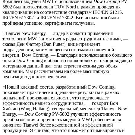
Комплект модулей MWT с использованием
Dow Corning
PV-
5802 был протестирован TUV Nord в рамках проведения
квалификации на соответствие стандартам IEC/EN 61215,
IEC/EN 61730-1 и IEC/EN 61730-2. Все испытания были
пройдены успешно, сертификаты получены.
«Tianwei New Energy — лидер в области применения
технологии MWT, и мы очень рады сотрудничать с ними, —
сказал Ден Фаттер (Dan Futter), вице-президент
подразделения, занимающегося системами солнечной
энергии, Dow Corning. — Благодаря использованию большого
опыта Dow Corning в области силиконовых и токопроводящих
материалов данный шаг стал стратегическим для обеих
компаний. Мы рассчитываем на более масштабную
реализацию данного решения».
«Новый клеящий состав, разработанный Dow Corning,
показывает практически идеальные результаты в рамках
испытаний производительности, что подтверждает
эффективность нашего сотрудничества, — говорит Вон
Хайтан (Wang Haitang), генеральный менеджер Tianwei New
Energy. —
Dow Corning
PV-5802 улучшит эффективность
преобразования и прочность модулей MWT, обеспечивая
клиентов Tianwei более качественной и эффективной
продукцией. Я считаю, что это поможет оптимизировать и