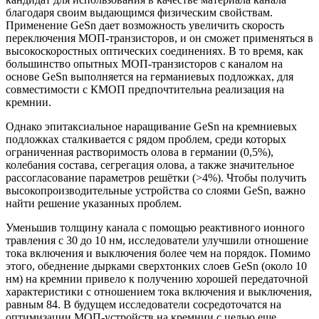
благодаря своим выдающимся физическим свойствам.
Применение GeSn дает возможность увеличить скорость
переключения МОП-транзисторов, и он сможет применяться в
высокоскоростных оптических соединениях. В то время, как
большинство опытных МОП-транзисторов с каналом на
основе GeSn выполняется на германиевых подложках, для
совместимости с КМОП предпочтительна реализация на
кремнии.
Однако эпитаксиальное наращивание GeSn на кремниевых
подложках сталкивается с рядом проблем, среди которых
ограниченная растворимость олова в германии (0,5%),
колебания состава, сегрегация олова, а также значительное
рассогласование параметров решётки (>4%). Чтобы получить
высокопроизводительные устройства со слоями GeSn, важно
найти решение указанных проблем.
Уменьшив толщину канала с помощью реактивного ионного
травления с 30 до 10 нм, исследователи улучшили отношение
тока включения и выключения более чем на порядок. Помимо
этого, обеднение дырками сверхтонких слоев GeSn (около 10
нм) на кремнии привело к получению хорошей передаточной
характеристики с отношением тока включения и выключения,
равным 84. В будущем исследователи сосредоточатся на
оптимизации МОП-устройств на кремнии с целью еще