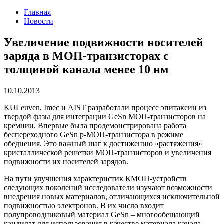
Главная
Новости
Увеличение подвижности носителей
заряда в МОП-транзисторах с
толщиной канала менее 10 нм
10.10.2013
KULeuven, Imec и AIST разработали процесс эпитаксии из
твердой фазы для интеграции GeSn МОП-транзисторов на
кремнии. Впервые была продемонстрирована работа
беспереходного GeSn p-МОП-транзистора в режиме
обеднения. Это важный шаг к достижению «растяжения»
кристаллической решетки МОП-транзисторов и увеличения
подвижности их носителей зарядов.
На пути улучшения характеристик КМОП-устройств
следующих поколений исследователи изучают возможности
внедрения новых материалов, отличающихся исключительной
подвижностью электронов. В их число входит
полупроводниковый материал GeSn – многообещающий
кандидат для использования в качестве материала канала