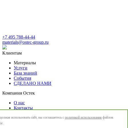
+7 495 788-44-44
materials@ostec-group.ru
Клиентам
Материалы
Услуги
База знаний
События
СДЕЛАНО НАМИ
Компания Остек
О нас
Контакты
Новости
олжая использовать сайт, вы соглашаетесь с
политикой использования
файлов
Политика конфиденциальности
ie.