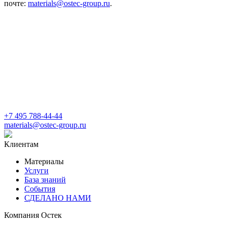
почте:
materials@ostec-group.ru
.
+7 495 788-44-44
materials@ostec-group.ru
Клиентам
Материалы
Услуги
База знаний
События
СДЕЛАНО НАМИ
Компания Остек